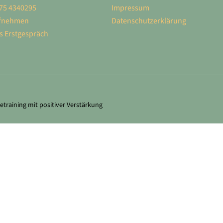
75 4340295
Impressum
ufnehmen
Datenschutz­erklärung
s Erstgespräch
training mit positiver Verstärkung