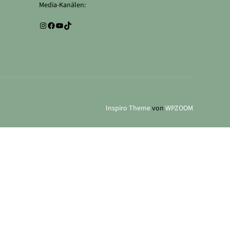
Media-Kanälen:
Instagram
Facebook
YouTube
TikTok
Inspiro Theme
von
WPZOOM