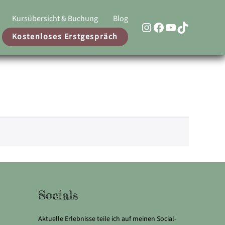
Kursübersicht & Buchung
Blog
Link zur Instagram Seite von Hundeschule Kämmerling
Link zur Facebook Seite von Hundeschule Kämmerling
Link zum Youtube Kanal von Hundeschule Kämmerlin
TikTok
Kostenloses Erstgespräch
Socials
Aktuelle Erlebnisse teile ich auf meinen Social-