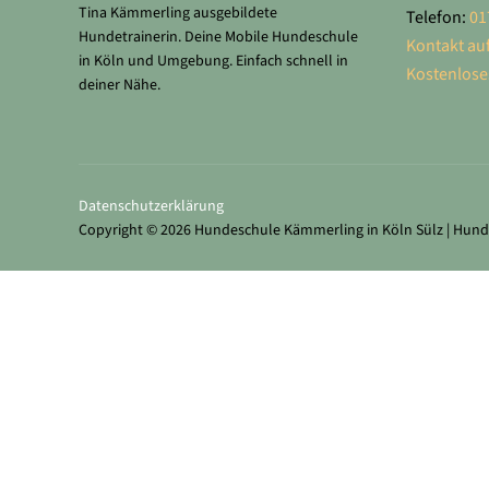
Tina Kämmerling ausgebildete
Telefon:
01
Hundetrainerin. Deine Mobile Hundeschule
Kontakt a
in Köln und Umgebung. Einfach schnell in
Kostenlose
deiner Nähe.
Datenschutz­erklärung
Copyright © 2026 Hundeschule Kämmerling in Köln Sülz | Hunde