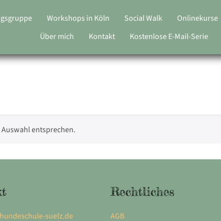
ngsgruppe
Workshops in Köln
Social Walk
Onlinekurse
Über mich
Kontakt
Kostenlose E-Mail-Serie
r Auswahl entsprechen.
kt
Rechtliches
hundeschule-suelz.de
AGB