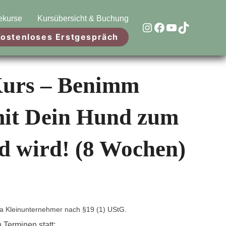
ekurse
Kursübersicht & Buchung
Link zur Instagram Seite von Hundeschule Kämmerling
Link zur Facebook Seite von Hundeschule Kämmerling
Link zum Youtube Kanal von Hundeschule Kämmerli
TikTok
ostenloses Erstgespräch
Kurs – Benimm
it Dein Hund zum
ld wird! (8 Wochen)
a Kleinunternehmer nach §19 (1) UStG.
 Terminen statt: