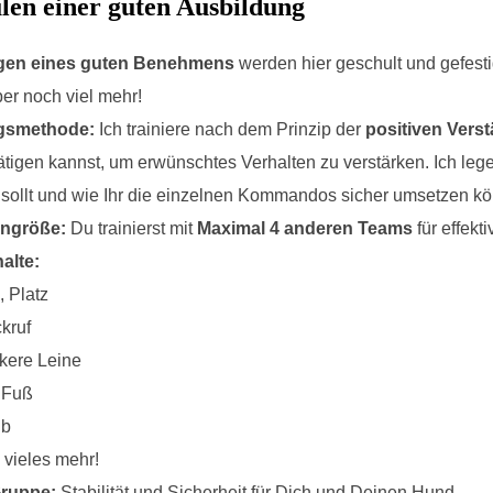
ulen einer guten Ausbildung
gen eines guten Benehmens
werden hier geschult und gefesti
ber noch viel mehr!
ngsmethode:
Ich trainiere nach dem Prinzip der
positiven Vers
ätigen kannst, um erwünschtes Verhalten zu verstärken. Ich leg
 sollt und wie Ihr die einzelnen Kommandos sicher umsetzen kö
ngröße:
Du trainierst mit
Maximal 4 anderen Teams
für effekt
alte:
, Platz
kruf
kere Leine
 Fuß
ib
 vieles mehr!
Gruppe:
Stabilität und Sicherheit für Dich und Deinen Hund.