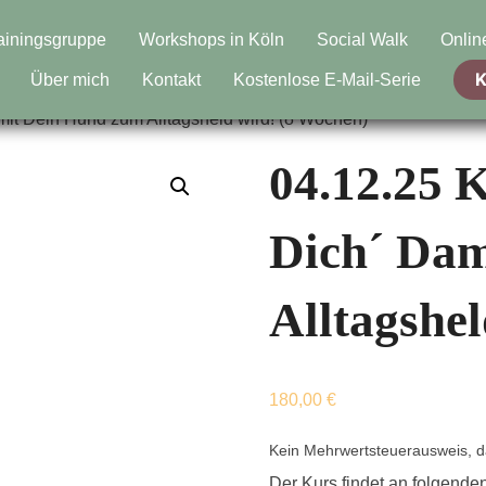
ainingsgruppe
Workshops in Köln
Social Walk
Onlin
K
Über mich
Kontakt
Kostenlose E-Mail-Serie
it Dein Hund zum Alltagsheld wird! (8 Wochen)
04.12.25 
Dich´ Dam
Alltagshe
180,00
€
Kein Mehrwertsteuerausweis, d
Der Kurs findet an folgenden