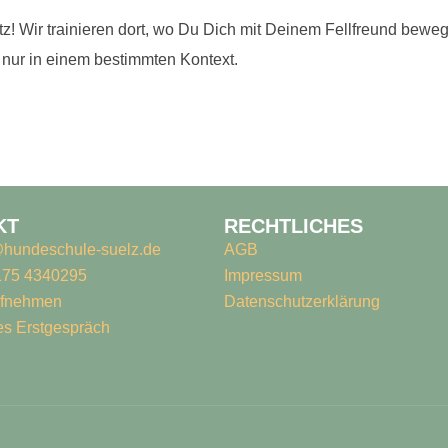
tz! Wir trainieren dort, wo Du Dich mit Deinem Fellfreund bew
ht nur in einem bestimmten Kontext.
KT
RECHTLICHES
@hundeschule-suelz.de
AGB
175 4340295
Impressum
ufnehmen
Datenschutz­erklärung
es Erstgespräch