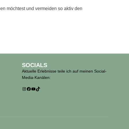
egen möchtest und vermeiden so aktiv den
SOCIALS
Aktuelle Erlebnisse teile ich auf meinen Social-
Media-Kanälen:
Instagram
Facebook
YouTube
TikTok