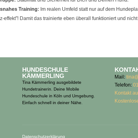
tsnahes Training:
Im realen Umfeld statt nur auf dem Hundepla
-effekt”! Damit das trainierte eben überall funktioniert und nic
HUNDESCHULE
KONTA
KÄMMERLING
Mail:
tina
Tina Kämmerling ausgebildete
Telefon:
0
Hundetrainerin. Deine Mobile
Kontakt a
Hundeschule in Köln und Umgebung.
Kostenlos
Einfach schnell in deiner Nähe.
Datenschutz­erklärung