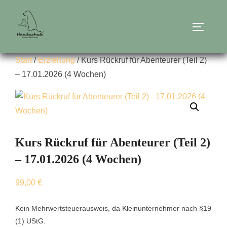
Zum
Inhalt
SEITEN
springen
Start
/
Erziehung
/ Kurs Rückruf für Abenteurer (Teil 2)
– 17.01.2026 (4 Wochen)
Kurs Rückruf für Abenteurer (Teil 2)
– 17.01.2026 (4 Wochen)
99,00
€
Kein Mehrwertsteuerausweis, da Kleinunternehmer nach §19
(1) UStG.