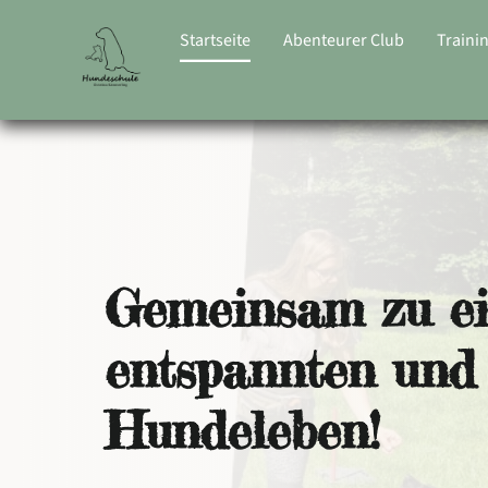
Zum
Inhalt
Startseite
Abenteurer Club
Traini
springen
Gemeinsam zu e
entspannten und 
Hundeleben!