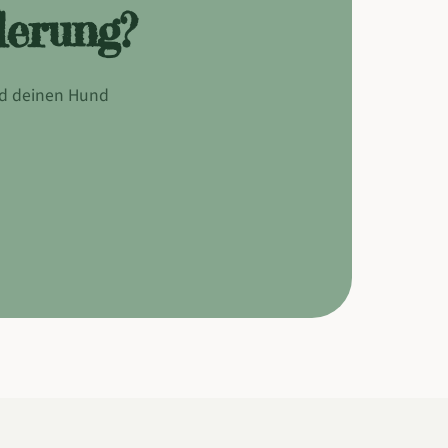
derung?
nd deinen Hund