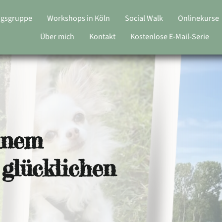
ngsgruppe
Workshops in Köln
Social Walk
Onlinekurse
Über mich
Kontakt
Kostenlose E-Mail-Serie
inem
glücklichen