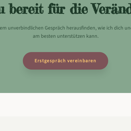
u bereit für die Verän
inem unverbindlichen Gespräch herausfinden, wie ich dich u
am besten unterstützen kann.
Erstgespräch vereinbaren