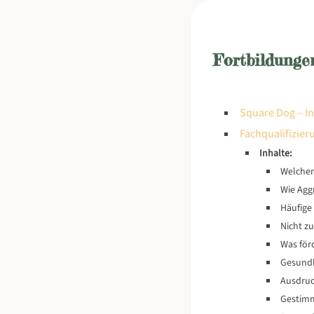
Fortbildunge
Square Dog – In
Fachqualifizie
Inhalte:
Welchem
Wie Agg
Häufige
Nicht z
Was för
Gesundh
Ausdruc
Gestimm