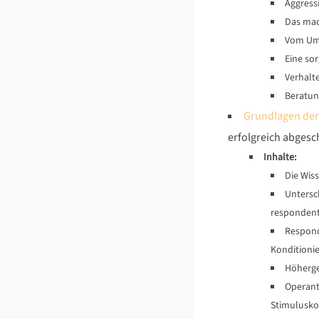
Aggress
Das mac
Vom Um
Eine so
Verhalt
Beratun
Grundlagen der 
erfolgreich abgesc
Inhalte:
Die Wis
Untersc
respondent
Respond
Konditionie
Höherge
Operant
Stimulusko