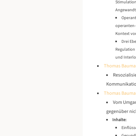
Stimulatio
Angewandte 
Operant
operanten-
Kontext vo
Drei Ebe
Regulation 
und Interl
Thomas Bauman
Resozialisi
Kommunikation
Thomas Bauman
Vom Umgang
gegenüber nich
Inhalte:
Einflüss
Gesundh