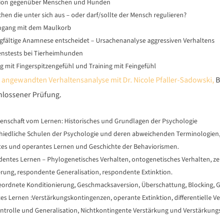
ion gegenüber Menschen und Hunden
hen die unter sich aus – oder darf/sollte der Mensch regulieren?
gang mit dem Maulkorb
rgfältige Anamnese entscheidet – Ursachenanalyse aggressiven Verhaltens
enstests bei Tierheimhunden
g mit Fingerspitzengefühl und Training mit Feingefühl
angewandten Verhaltensanalyse mit Dr. Nicole Pfaller-Sadowski,
B
hlossener Prüfung.
senschaft vom Lernen: Historisches und Grundlagen der Psychologie
hiedliche Schulen der Psychologie und deren abweichenden Terminologien
es und operantes Lernen und Geschichte der Behaviorismen.
entes Lernen – Phylogenetisches Verhalten, ontogenetisches Verhalten, ze
rung, respondente Generalisation, respondente Extinktion.
ordnete Konditionierung, Geschmacksaversion, Überschattung, Blocking, 
es Lernen :Verstärkungskontingenzen, operante Extinktion, differentielle V
ntrolle und Generalisation, Nichtkontingente Verstärkung und Verstärkungs