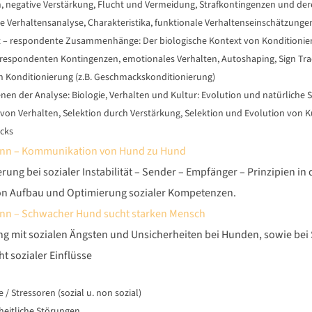
n, negative Verstärkung, Flucht und Vermeidung, Strafkontingenzen und d
Verhaltensanalyse, Charakteristika, funktionale Verhaltenseinschätzungen,
 – respondente Zusammenhänge: Der biologische Kontext von Konditionie
respondenten Kontingenzen, emotionales Verhalten, Autoshaping, Sign Trac
n Konditionierung (z.B. Geschmackskonditionierung)
nen der Analyse: Biologie, Verhalten und Kultur: Evolution und natürliche S
von Verhalten, Selektion durch Verstärkung, Selektion und Evolution von 
ocks
n – Kommunikation von Hund zu Hund
erung bei sozialer Instabilität – Sender – Empfänger – Prinzipien i
 Aufbau und Optimierung sozialer Kompetenzen.
n – Schwacher Hund sucht starken Mensch
 mit sozialen Ängsten und Unsicherheiten bei Hunden, sowie be
t sozialer Einflüsse
e / Stressoren (sozial u. non sozial)
eitliche Störungen