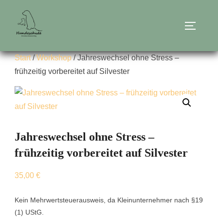
Zum
Inhalt
SEITEN
springen
Start
/
Workshop
/ Jahreswechsel ohne Stress –
frühzeitig vorbereitet auf Silvester
Jahreswechsel ohne Stress –
frühzeitig vorbereitet auf Silvester
35,00
€
Kein Mehrwertsteuerausweis, da Kleinunternehmer nach §19
(1) UStG.