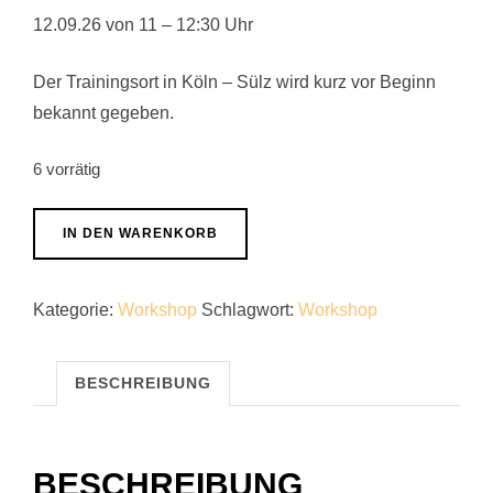
12.09.26 von 11 – 12:30 Uhr
Der Trainingsort in Köln – Sülz wird kurz vor Beginn
bekannt gegeben.
6 vorrätig
Jahreswechsel
IN DEN WARENKORB
ohne
Stress
Kategorie:
Workshop
Schlagwort:
Workshop
–
frühzeitig
vorbereitet
BESCHREIBUNG
auf
Silvester
Menge
BESCHREIBUNG