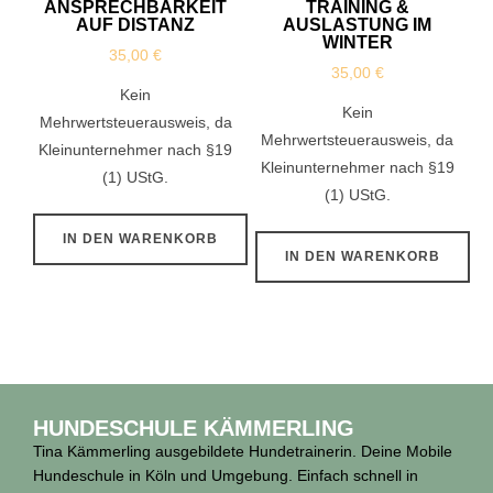
ANSPRECHBARKEIT
TRAINING &
AUF DISTANZ
AUSLASTUNG IM
WINTER
35,00
€
35,00
€
Kein
Kein
Mehrwertsteuerausweis, da
Mehrwertsteuerausweis, da
Kleinunternehmer nach §19
Kleinunternehmer nach §19
(1) UStG.
(1) UStG.
IN DEN WARENKORB
IN DEN WARENKORB
HUNDESCHULE KÄMMERLING
Tina Kämmerling ausgebildete Hundetrainerin. Deine Mobile
Hundeschule in Köln und Umgebung. Einfach schnell in